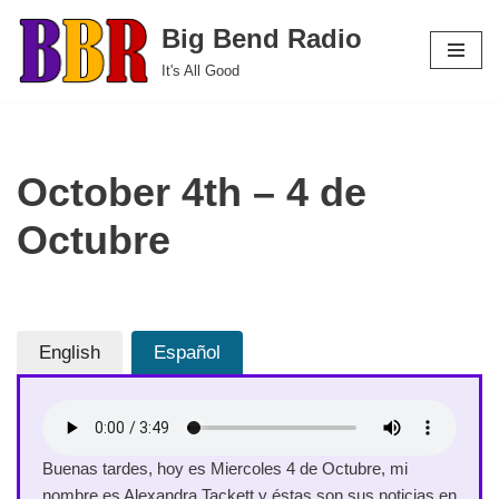
Big Bend Radio
Skip
It's All Good
to
content
October 4th – 4 de
Octubre
English
Español
Buenas tardes, hoy es Miercoles 4 de Octubre, mi
nombre es Alexandra Tackett y éstas son sus noticias en