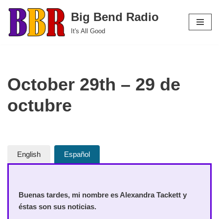
Big Bend Radio
Skip
It's All Good
to
content
October 29th – 29 de
octubre
English
Español
Buenas tardes, mi nombre es Alexandra Tackett y
éstas son sus noticias.