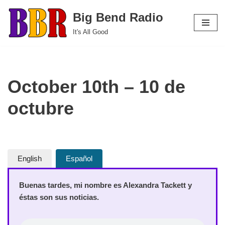
Big Bend Radio
Skip
It's All Good
to
content
October 10th – 10 de
octubre
English
Español
Buenas tardes, mi nombre es Alexandra Tackett y
éstas son sus noticias.