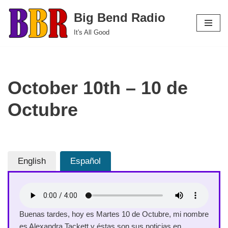
Big Bend Radio
Skip
It's All Good
to
content
October 10th – 10 de
Octubre
English
Español
Buenas tardes, hoy es Martes 10 de Octubre, mi nombre
es Alexandra Tackett y éstas son sus noticias en