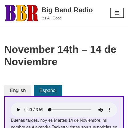
Big Bend Radio
Skip
It's All Good
to
content
November 14th – 14 de
Noviembre
English
Español
Buenas tardes, hoy es Martes 14 de Noviembre, mi
nombre es Alexandra Tackett y éstas son sus noticias en