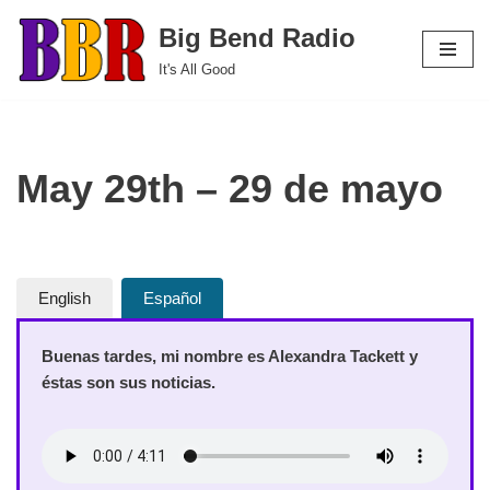
Big Bend Radio
Skip
It's All Good
to
content
May 29th – 29 de mayo
English
Español
Buenas tardes, mi nombre es Alexandra Tackett y
éstas son sus noticias.