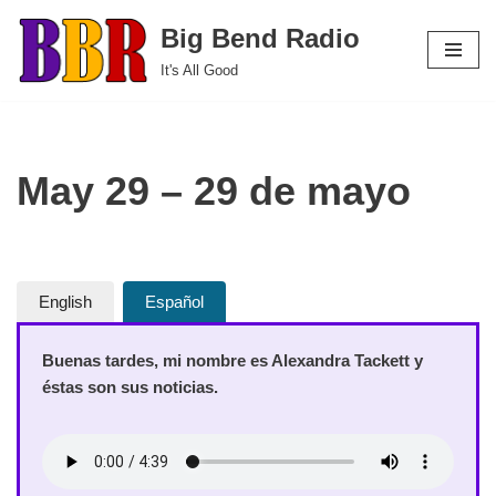
Big Bend Radio
Skip
It's All Good
to
content
May 29 – 29 de mayo
English
Español
Buenas tardes, mi nombre es Alexandra Tackett y
éstas son sus noticias.