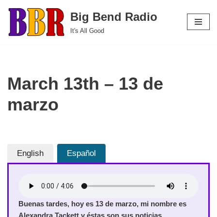
Big Bend Radio
Skip
It's All Good
to
content
March 13th – 13 de
marzo
English
Español
Buenas tardes, hoy es 13 de marzo, mi nombre es
Alexandra Tackett y éstas son sus noticias.