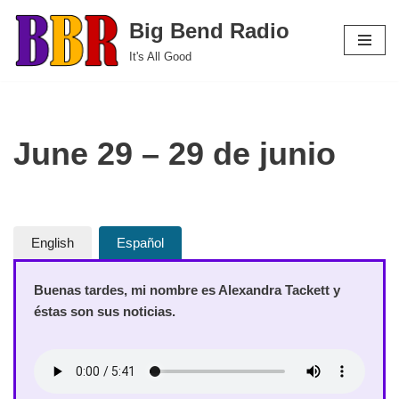
Big Bend Radio
Skip
It's All Good
to
content
June 29 – 29 de junio
English
Español
Buenas tardes, mi nombre es Alexandra Tackett y
éstas son sus noticias.