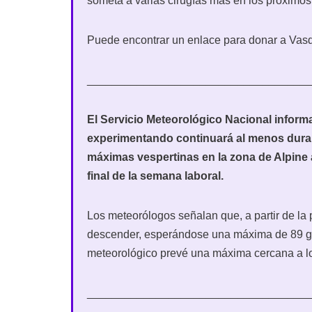
someta a varias cirugías más en los próximos
Puede encontrar un enlace para donar a Vas
___________________________________
El Servicio Meteorológico Nacional inform
experimentando continuará al menos duran
máximas vespertinas en la zona de Alpine 
final de la semana laboral.
Los meteorólogos señalan que, a partir de l
descender, esperándose una máxima de 89 grad
meteorológico prevé una máxima cercana a lo
___________________________________