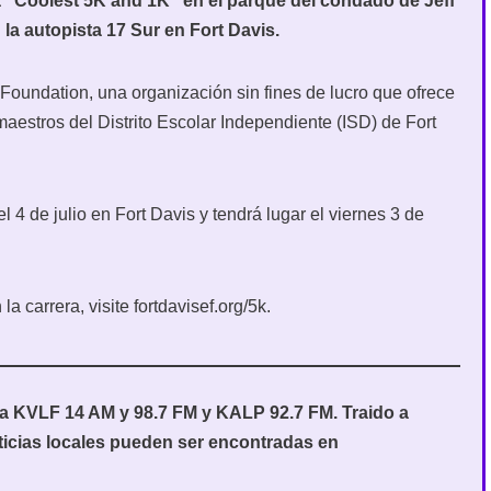
a “Coolest 5K and 1K” en el parque del condado de Jeff
la autopista 17 Sur en Fort Davis.
 Foundation, una organización sin fines de lucro que ofrece
maestros del Distrito Escolar Independiente (ISD) de Fort
l 4 de julio en Fort Davis y tendrá lugar el viernes 3 de
a carrera, visite fortdavisef.org/5k.
ara KVLF 14 AM y 98.7 FM y KALP 92.7 FM. Traido a
ticias locales pueden ser encontradas en