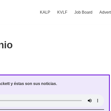
KALP
KVLF
Job Board
Advert
nio
kett y éstas son sus noticias.