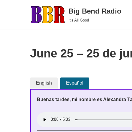
Big Bend Radio
Skip
It's All Good
to
content
June 25 – 25 de ju
English
Español
Buenas tardes, mi nombre es Alexandra Tac