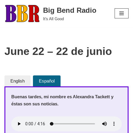
Big Bend Radio
Skip
It's All Good
to
content
June 22 – 22 de junio
English
Español
Buenas tardes, mi nombre es Alexandra Tackett y
éstas son sus noticias.