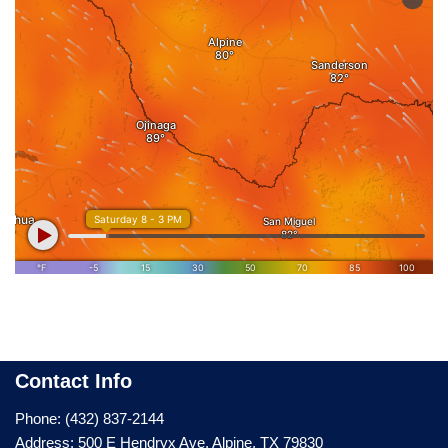
Contact Info
Phone: (432) 837-2144
Address: 500 E Hendryx Ave, Alpine, TX 79830