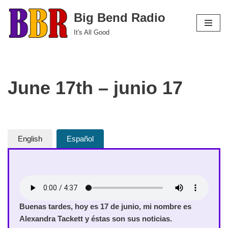
Big Bend Radio
Skip
It's All Good
to
content
June 17th – junio 17
English
Español
Buenas tardes, hoy es 17 de junio, mi nombre es
Alexandra Tackett y éstas son sus noticias.