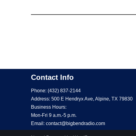
Contact Info
Phone: (432) 837-2144
Address: 500 E Hendryx Ave, Alpine, TX 79830
Business Hours:
Mon-Fri 9 a.m.-5 p.m.
Email: contact@bigbendradio.com