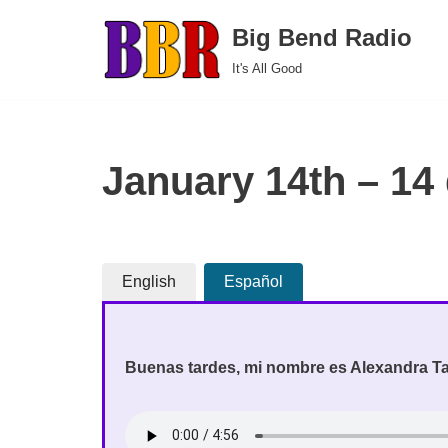
Big Bend Radio
Skip
It's All Good
to
content
January 14th – 14
English
Español
Buenas tardes, mi nombre es Alexandra Tac