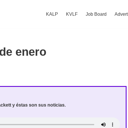
KALP
KVLF
Job Board
Advert
 de enero
kett y éstas son sus noticias.