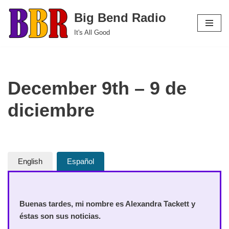
Big Bend Radio
Skip
It's All Good
to
content
December 9th – 9 de
diciembre
English
Español
Buenas tardes, mi nombre es Alexandra Tackett y
éstas son sus noticias.