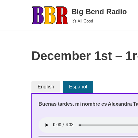
Big Bend Radio
Skip
It's All Good
to
content
December 1st – 1r
English
Español
Buenas tardes, mi nombre es Alexandra Tac