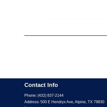
Contact Info
Phone: (432) 837-2144
Address: 500 E Hendryx Ave, Alpine, TX 79830