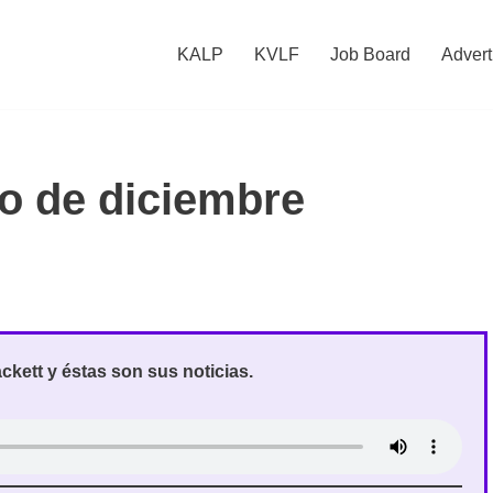
KALP
KVLF
Job Board
Advert
o de diciembre
kett y éstas son sus noticias.