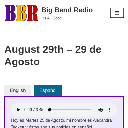
Big Bend Radio
Skip
It's All Good
to
content
August 29th – 29 de
Agosto
English
Español
Hoy es Martes 29 de Agosto, mi nombre es Alexandra
Tackett y éstas son sus noticias en español.